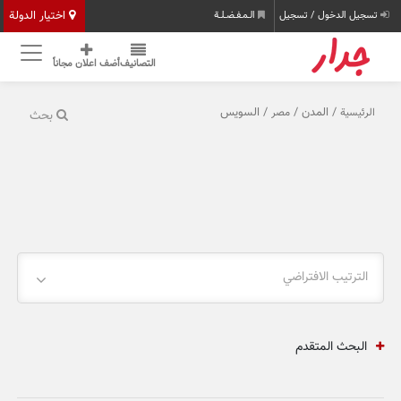
اختيار الدولة
تسجيل الدخول / تسجيل
الـمـفـضـلـة
التصانيف
أضف اعلان مجاناً
/ المدن /
/ السويس
الرئيسية
مصر
بحث
الترتيب الافتراضي
البحث المتقدم