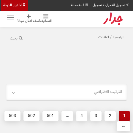
اختيار الدولة
تسجيل الدخول / تسجيل
الـمـفـضـلـة
التصانيف
أضف اعلان مجاناً
/ اعلانات
الرئيسية
بحث
الترتيب الافتراضي
503
502
501
…
4
3
2
1
←