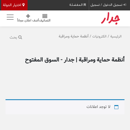
اختيار الدولة
تسجيل الدخول / تسجيل
الـمـفـضـلـة
التصانيف
أضف اعلان مجاناً
/
/ أنظمة حماية ومراقبة
الرئيسية
الكترونيات
بحث
أنظمة حماية ومراقبة | جدار - السوق المفتوح
لا توجد اعلانات