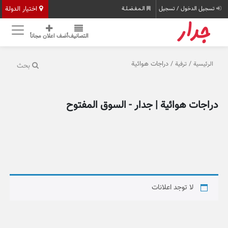
اختيار الدولة
تسجيل الدخول / تسجيل
الـمـفـضـلـة
التصانيف
أضف اعلان مجاناً
/
/ دراجات هوائية
الرئيسية
ترفية
بحث
دراجات هوائية | جدار - السوق المفتوح
لا توجد اعلانات