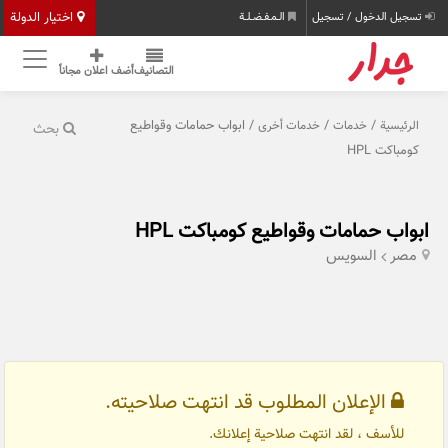
اختيار الدولة
تسجيل الدخول / تسجيل
الـمـفـضـلـة
التصانيف
أضف اعلان مجاناً
/
/
/ ابواب حمامات وقواطيع
الرئيسية
خدمات
خدمات أخرى
بحث
كومباكت HPL
ابواب حمامات وقواطيع كومباكت HPL
مصر
السويس
الإعلان المطلوب قد انتهت صلاحيته.
للأسف ، لقد انتهت صلاحية إعلانك.