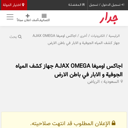
اختيار الدولة
تسجيل الدخول / تسجيل
الـمـفـضـلـة
التصانيف
أضف اعلان مجاناً
/
/
/ اجاكس اوميغا AJAX OMEGA
الرئيسية
الكترونيات
أخرى
بحث
جهاز كشف المياه الجوفية و الابار في باطن الارض
اجاكس اوميغا AJAX OMEGA جهاز كشف المياه
الجوفية و الابار في باطن الارض
السعودية
الرياض
الإعلان المطلوب قد انتهت صلاحيته.