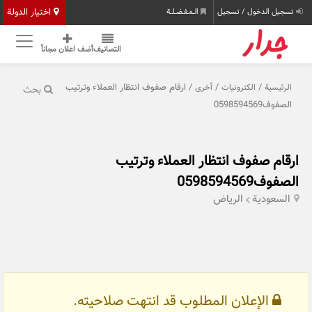
اختيار الدولة
تسجيل الدخول / تسجيل
الـمـفـضـلـة
التصانيف
أضف اعلان مجاناً
/
/
/ ارقام صفوف انتظار العملاء وترتيب
الرئيسية
الكترونيات
أخرى
بحث
الصفوف0598594569
ارقام صفوف انتظار العملاء وترتيب
الصفوف0598594569
السعودية
الرياض
الإعلان المطلوب قد انتهت صلاحيته.