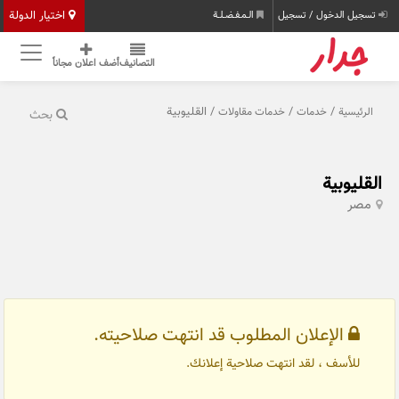
اختيار الدولة
تسجيل الدخول / تسجيل
الـمـفـضـلـة
التصانيف
أضف اعلان مجاناً
/
/
/ القليوبية
الرئيسية
خدمات
خدمات مقاولات
بحث
القليوبية
مصر
الإعلان المطلوب قد انتهت صلاحيته.
للأسف ، لقد انتهت صلاحية إعلانك.