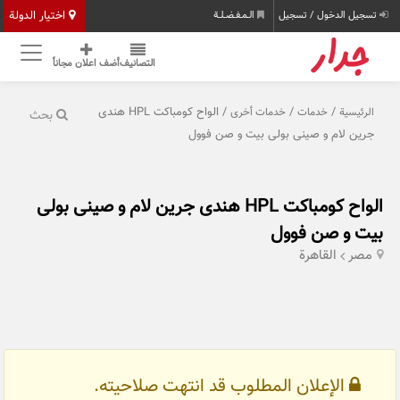
اختيار الدولة
تسجيل الدخول / تسجيل
الـمـفـضـلـة
التصانيف
أضف اعلان مجاناً
/
/
/ الواح كومباكت HPL هندى
الرئيسية
خدمات
خدمات أخرى
بحث
جرين لام و صينى بولى بيت و صن فوول
الواح كومباكت HPL هندى جرين لام و صينى بولى
بيت و صن فوول
مصر
القاهرة
الإعلان المطلوب قد انتهت صلاحيته.