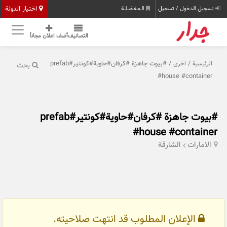
اختيار الدولة
تسجيل الدخول / تسجيل
الـمـفـضـلـة
التصانيف
أضف اعلان مجاناً
/
/ #بيوت جاهزة #كرفان#حاوية#كونتير#prefab
الرئيسية
اخری
بحث
#house #container
#بيوت جاهزة #كرفان#حاوية#كونتير#prefab
#house #container
الامارات
الشارقة
الإعلان المطلوب قد انتهت صلاحيته.