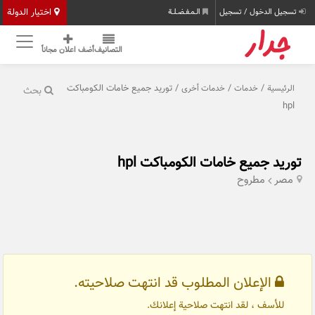
اختيار الدولة
تسجيل الدخول / تسجيل
الـمـفـضـلـة
التصانيف
أضف اعلان مجاناً
/
/
/ توريد جميع خامات الكومباكت
الرئيسية
خدمات
خدمات أخرى
بحث
hpl
توريد جميع خامات الكومباكت hpl
مصر
مطروح
الإعلان المطلوب قد انتهت صلاحيته.
للأسف ، لقد انتهت صلاحية إعلانك.