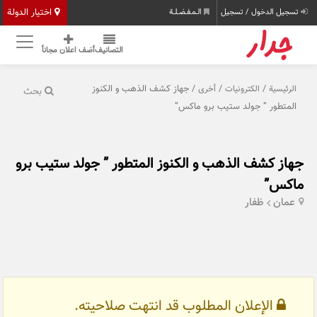
اختيار الدولة
تسجيل الدخول / تسجيل
الـمـفـضـلـة
التصانيف
أضف اعلان مجاناً
/
/
/ جهاز كشف الذهب و الكنوز
الرئيسية
الكترونيات
أخرى
بحث
المتطور ” جولد ستيب برو ماكس”
جهاز كشف الذهب و الكنوز المتطور ” جولد ستيب برو
ماكس”
عمان
ظفار
الإعلان المطلوب قد انتهت صلاحيته.