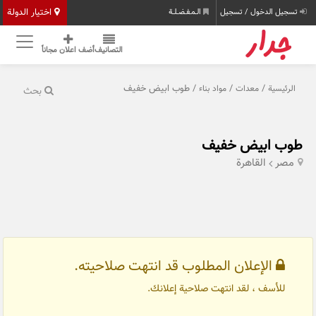
اختيار الدولة
تسجيل الدخول / تسجيل
الـمـفـضـلـة
التصانيف
أضف اعلان مجاناً
/
/
/ طوب ابيض خفيف
الرئيسية
معدات
مواد بناء
بحث
طوب ابيض خفيف
مصر
القاهرة
الإعلان المطلوب قد انتهت صلاحيته.
للأسف ، لقد انتهت صلاحية إعلانك.