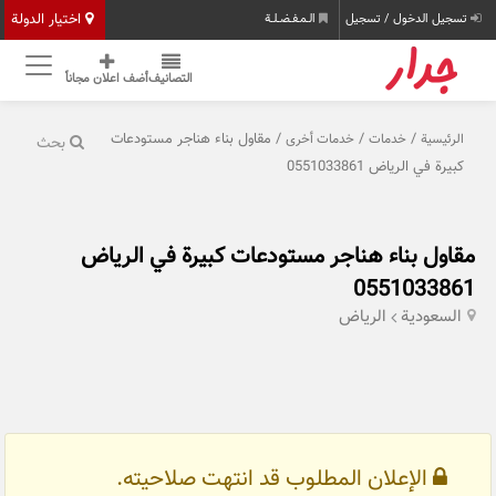
اختيار الدولة
تسجيل الدخول / تسجيل
الـمـفـضـلـة
التصانيف
أضف اعلان مجاناً
/
/
/ مقاول بناء هناجر مستودعات
الرئيسية
خدمات
خدمات أخرى
بحث
كبيرة في الرياض 0551033861
مقاول بناء هناجر مستودعات كبيرة في الرياض
0551033861
السعودية
الرياض
الإعلان المطلوب قد انتهت صلاحيته.