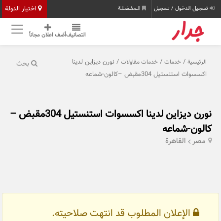
اختيار الدولة
تسجيل الدخول / تسجيل
الـمـفـضـلـة
التصانيف
أضف اعلان مجاناً
/
/
/ نورن ديزاين لدينا
الرئيسية
خدمات
خدمات مقاولات
بحث
اكسسوات استنستيل 304مقبض –كالون-شماعه
نورن ديزاين لدينا اكسسوات استنستيل 304مقبض –
كالون-شماعه
مصر
القاهرة
الإعلان المطلوب قد انتهت صلاحيته.